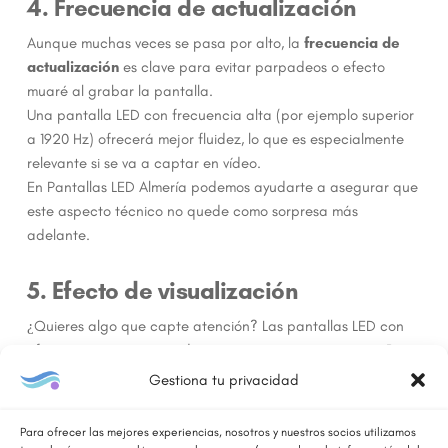
4. Frecuencia de actualización
Aunque muchas veces se pasa por alto, la
frecuencia de
actualización
es clave para evitar parpadeos o efecto
muaré al grabar la pantalla.
Una pantalla LED con frecuencia alta (por ejemplo superior
a 1920 Hz) ofrecerá mejor fluidez, lo que es especialmente
relevante si se va a captar en vídeo.
En Pantallas LED Almería podemos ayudarte a asegurar que
este aspecto técnico no quede como sorpresa más
adelante.
5. Efecto de visualización
¿Quieres algo que capte atención? Las pantallas LED con
efectos interactivos pueden generar un impacto extra. Pero
eso conlleva mayor inversión y planteamiento.
Gestiona tu privacidad
Piensa en el objetivo: ¿mostrar información clara? ¿hacer
una instalación experiencial? En función de eso, elegiremos
Para ofrecer las mejores experiencias, nosotros y nuestros socios utilizamos
una pantalla estándar o una con interactividades