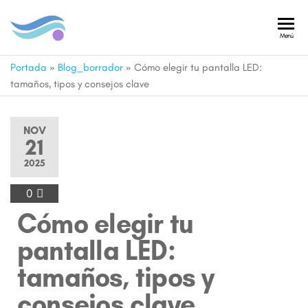
Pantallas
Fabricantes
Menú
de
Led
Pantallas
Portada
»
Blog_borrador
»
Cómo elegir tu pantalla LED:
Almería
LED a
tamaños, tipos y consejos clave
medida
NOV
21
2025
0
Cómo elegir tu
pantalla LED:
tamaños, tipos y
consejos clave