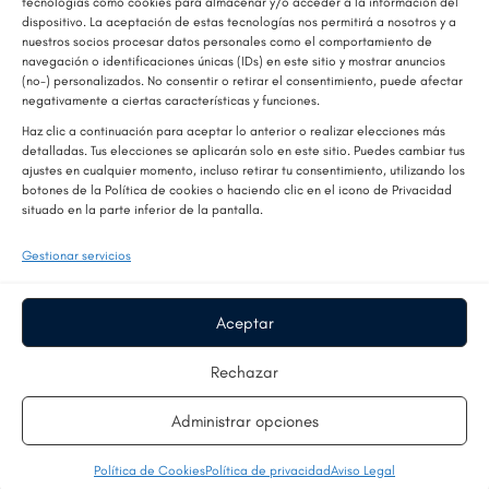
tecnologías como cookies para almacenar y/o acceder a la información del
integradas.
dispositivo. La aceptación de estas tecnologías nos permitirá a nosotros y a
nuestros socios procesar datos personales como el comportamiento de
navegación o identificaciones únicas (IDs) en este sitio y mostrar anuncios
Conclusión
(no-) personalizados. No consentir o retirar el consentimiento, puede afectar
negativamente a ciertas características y funciones.
Comprar una pantalla LED ¡no tiene por qué ser
Haz clic a continuación para aceptar lo anterior o realizar elecciones más
complicado! Con los criterios adecuados —uso, tamaño,
detalladas. Tus elecciones se aplicarán solo en este sitio. Puedes cambiar tus
ajustes en cualquier momento, incluso retirar tu consentimiento, utilizando los
tipo, frecuencia, efecto— podrás seleccionar la solución
botones de la Política de cookies o haciendo clic en el icono de Privacidad
que mejor encaje contigo. En Pantallas LED Almería
situado en la parte inferior de la pantalla.
estamos listos para asesorarte, ayudarte con mediciones,
presupuesto e instalación. Hablemos cuando quieras.
Gestionar servicios
Aceptar
Publicado en
Blog
Rechazar
SIGUIENTE
LED vs LCD en pantallas de
Administrar opciones
interior: lo que debes saber
antes de comprar
Política de Cookies
Política de privacidad
Aviso Legal